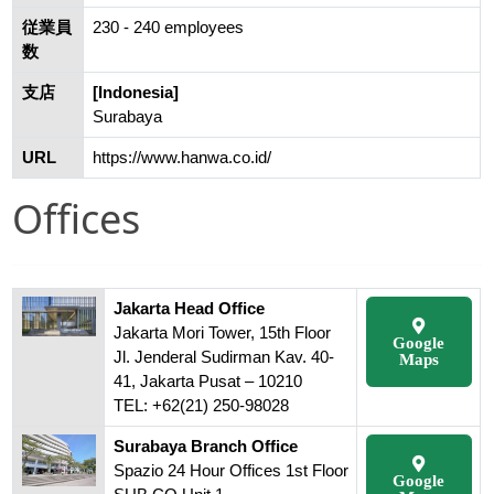
従業員
230 - 240 employees
数
支店
[Indonesia]
Surabaya
URL
https://www.hanwa.co.id/
Offices
Jakarta Head Office
Jakarta Mori Tower, 15th Floor
Google
Jl. Jenderal Sudirman Kav. 40-
Maps
41, Jakarta Pusat – 10210
TEL: +62(21) 250-98028
Surabaya Branch Office
Spazio 24 Hour Offices 1st Floor
Google