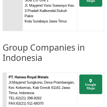
SUB CO Unit 1
Maps
Jl. Mayjend Yono Soewoyo Kav.
3 Pradah Kalikendal Dukuh
Pakis
Kota Surabaya Jawa Timur
Group Companies in
Indonesia
PT. Hanwa Royal Metals
Jl.Mayjend Sungkono, Desa Prambangan,
Google
Kec Kebomas, Kab Gresik 61161 Jawa
Maps
Timur, Indonesia
TEL:62(21) 398-8262
FAX:62(21) 511-68370